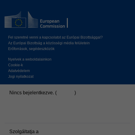
Fel szeretné venni a kapcsolatot az Európai Bizottsággal?
Az Európai Bizottság a közösségi média felületein
Erőforrások, segédeszközök
Nyelvek a weboldalainkon
Cookie-k
Adatvédelem
Jogi nyilatkozat
Nincs bejelentkezve. (
Belépés
)
Adatmegőrzés összegzése
Szabályzatok
Áttérés a standard stílusra
Szolgáltatja a
Moodle