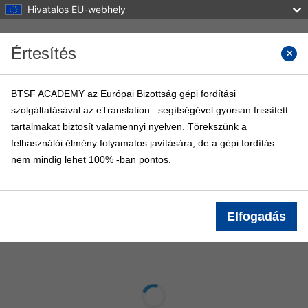
Hivatalos EU-webhely
Tovább a fő tartalomhoz
Értesítés
Kurzus
BTSF ACADEMY az Európai Bizottság gépi fordítási
szolgáltatásával az eTranslation– segítségével gyorsan frissített
BTSF ACADEMY
tartalmakat biztosít valamennyi nyelven. Törekszünk a
Kezdőoldal
BTSF tanfolyamok
Info
felhasználói élmény folyamatos javítására, de a gépi fordítás
nem mindig lehet 100% -ban pontos.
Belépés
Elfogadás
GYIK e-tanulás
Teljesítési követelmények