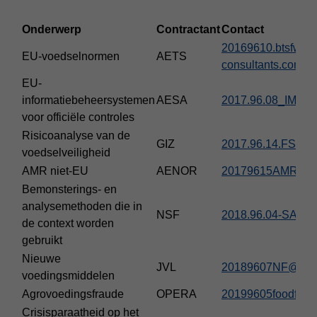
Voltooingsvoorwaarden
Onderwerp
Contractant
Contact
20169610.btsfwor
EU-voedselnormen
AETS
consultants.com
EU-
informatiebeheersystemen
AESA
2017.96.08_IMSO
voor officiële controles
Risicoanalyse van de
GIZ
2017.96.14.FSRA.G
voedselveiligheid
AMR niet-EU
AENOR
20179615AMRNE
Bemonsterings- en
analysemethoden die in
NSF
2018.96.04-SA@ns
de context worden
gebruikt
Nieuwe
JVL
20189607NF@jvl-
voedingsmiddelen
Agrovoedingsfraude
OPERA
20199605foodfraud
Crisisparaatheid op het