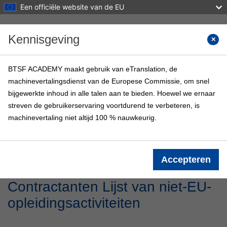
Een officiële website van de EU
Ga naar hoofdinhoud
Kennisgeving
Cursus
BTSF ACADEMY maakt gebruik van eTranslation, de
machinevertalingsdienst van de Europese Commissie, om snel
BTSF ACADEMY
bijgewerkte inhoud in alle talen aan te bieden. Hoewel we ernaar
Startpagina
BTSF-cursussen
Info
streven de gebruikerservaring voortdurend te verbeteren, is
machinevertaling niet altijd 100 % nauwkeurig.
Login
Accepteren
Contractanten Lijst van niet-EU-
opleidingsactiviteiten