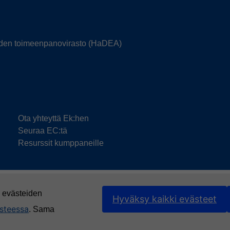
ioiden toimeenpanovirasto (HaDEA)
Ota yhteyttä Ek:hen
Seuraa EC:tä
Resurssit kumppaneille
a evästeiden
Hyväksy kaikki evästeet
steessa
. Sama