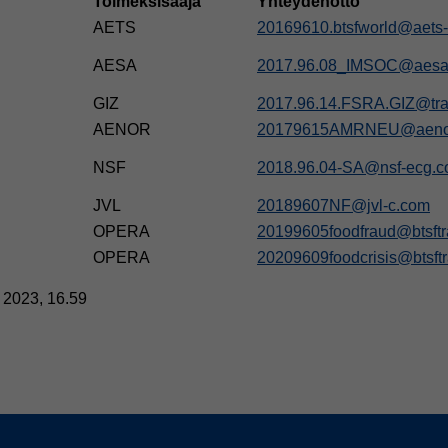
Toimeksisaaja
Yhteydenotto
AETS
20169610.btsfworld@aets-
AESA
2017.96.08_IMSOC@aesa
GIZ
2017.96.14.FSRA.GIZ@trai
AENOR
20179615AMRNEU@aeno
NSF
2018.96.04-SA@nsf-ecg.
JVL
20189607NF@jvl-c.com
OPERA
20199605foodfraud@btsftr
OPERA
20209609foodcrisis@btsft
a 2023, 16.59