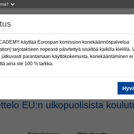
arma?
itus
ADEMY käyttää Euroopan komission konekäännöspalvelua
tion) tarjotakseen nopeasti päivitettyä sisältöä kaikilla kielillä.
 jatkuvasti parantamaan käyttökokemusta, konekääntäminen ei
ttä aina ole 100 % tarkka.
Hyv
ttelo EU:n ulkopuolisista koulut