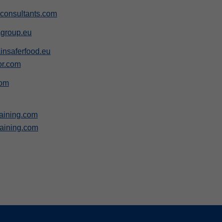
consultants.com
group.eu
nsaferfood.eu
r.com
com
aining.com
raining.com