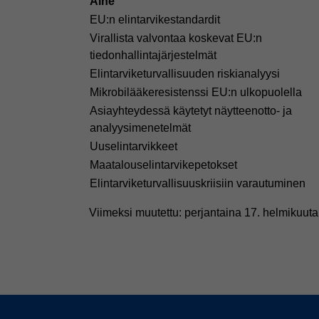
Aihe
EU:n elintarvikestandardit
Virallista valvontaa koskevat EU:n
tiedonhallintajärjestelmät
Elintarviketurvallisuuden riskianalyysi
Mikrobilääkeresistenssi EU:n ulkopuolella
Asiayhteydessä käytetyt näytteenotto- ja
analyysimenetelmät
Uuselintarvikkeet
Maatalouselintarvikepetokset
Elintarviketurvallisuuskriisiin varautuminen
Viimeksi muutettu: perjantaina 17. helmikuut