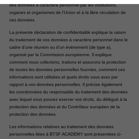
des données à caractère personnel par les institutions,
organes et organismes de l’Union et à la libre circulation de
ces données.
La présente déclaration de confidentialité explique la raison
du traitement de vos données à caractère personnel dans le
cadre d’une réunion ou d’un événement (de type a),
organisé par la Commission européenne. Il explique
comment nous collectons, traitons et assurons la protection
de toutes les données personnelles fournies, comment ces
informations sont utilisées et quels droits vous avez par
rapport à vos données personnelles. Il précise également
les coordonnées du responsable du traitement des données
avec lequel vous pouvez exercer vos droits, du délégué à la
protection des données et du Contrôleur européen de la
protection des données.
Les informations relatives au traitement des données
personnelles liées à BTSF ACADEMY sont présentées ci-