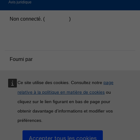
Avis juridique
Non connecté. (
Connexion
)
Résumé de conservation de données
Politiques
Passer au thème standard
Fourni par
Moodle
page
Ce site utilise des cookies. Consultez notre
relative à la politique en matière de cookies
ou
cliquez sur le lien figurant en bas de page pour
obtenir davantage d’informations et modifier vos
préférences.
Accepter tous les cookies