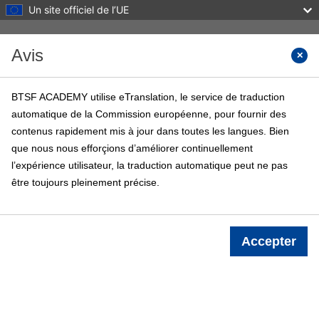
Un site officiel de l’UE
Passer au contenu principal
Avis
Recher
BTSF ACADEMY utilise eTranslation, le service de traduction
automatique de la Commission européenne, pour fournir des
BTSF ACADEMY
contenus rapidement mis à jour dans toutes les langues. Bien
Accueil
Cours BTSF
Info
que nous nous efforçions d’améliorer continuellement
l’expérience utilisateur, la traduction automatique peut ne pas
être toujours pleinement précise.
Connexion
Accepter
Déclaration de confidentialité
des données BTSF