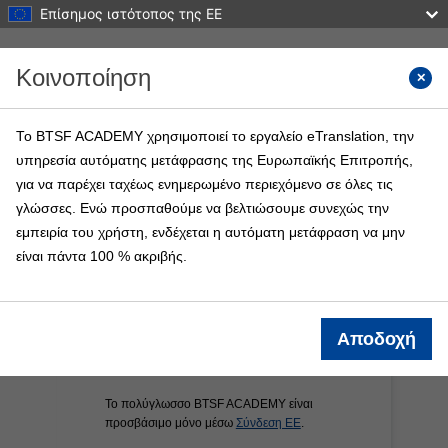
Επίσημος ιστότοπος της ΕΕ
Μετάβαση στο κεντρικό περιεχόμενο
Κοινοποίηση
Αναζήτ
Το BTSF ACADEMY χρησιμοποιεί το εργαλείο eTranslation, την
υπηρεσία αυτόματης μετάφρασης της Ευρωπαϊκής Επιτροπής,
BTSF ACADEMY
για να παρέχει ταχέως ενημερωμένο περιεχόμενο σε όλες τις
Περισσότερα
γλώσσες. Ενώ προσπαθούμε να βελτιώσουμε συνεχώς την
εμπειρία του χρήστη, ενδέχεται η αυτόματη μετάφραση να μην
είναι πάντα 100 % ακριβής.
Αποδοχή
Το πολύγλωσσο BTSF ACADEMY είναι
προσβάσιμο μόνο μέσω
Σύνδεση ΕΕ
.