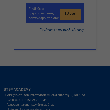
Συνδεθείτε
χρησιμοποιώντας το
EU Login
λογαριασμό σας στο:
Ξεχάσατε τον κωδικό σας;
BTSF ACADEMY
Η διαχείριση του ιστότοπου γίνεται από την (HaDEA)
Γλώσσες στο BTSF ACADEMY
Αναφορά πνευματικών δικαιωμάτων
Πολιτική Προστασίας Δεδομένων