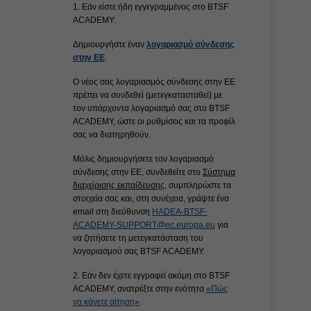
1. Εάν είστε ήδη εγγεγραμμένος στο BTSF
ACADEMY:
Δημιουργήστε έναν
λογαριασμό σύνδεσης
στην ΕE
.
Ο νέος σας λογαριασμός σύνδεσης στην ΕΕ
πρέπει να συνδεθεί (μετεγκατασταθεί) με
τον υπάρχοντα λογαριασμό σας στο BTSF
ACADEMY, ώστε οι ρυθμίσεις και τα προφίλ
σας να διατηρηθούν.
Μόλις δημιουργήσετε τον λογαριασμό
σύνδεσης στην ΕΕ, συνδεθείτε στο
Σύστημα
διαχείρισης εκπαίδευσης
, συμπληρώστε τα
στοιχεία σας και, στη συνέχεια, γράψτε ένα
email στη διεύθυνση
HADEA-BTSF-
ACADEMY-SUPPORT@ec.europa.eu
για
να ζητήσετε τη μετεγκατάσταση του
λογαριασμού σας BTSF ACADEMY.
2. Εάν δεν έχετε εγγραφεί ακόμη στο BTSF
ACADEMY, ανατρέξτε στην ενότητα
«Πώς
να κάνετε αίτηση»
.