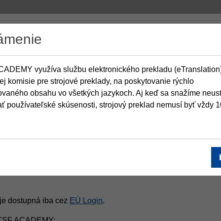
ámenie
ADEMY využíva službu elektronického prekladu (eTranslation)
j komisie pre strojové preklady, na poskytovanie rýchlo
ovaného obsahu vo všetkých jazykoch. Aj keď sa snažíme neus
ť používateľské skúsenosti, strojový preklad nemusí byť vždy 
e dostupná iba cez
EÚ Login
.
v BTSF ACADEMY: