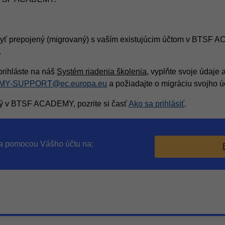
yť prepojený (migrovaný) s vaším existujúcim účtom v BTSF 
.
prihláste na náš
Systém riadenia školenia
, vyplňte svoje údaje 
Y-SUPPORT@ec.europa.eu
a požiadajte o migráciu svojh
aný v BTSF ACADEMY, pozrite si časť
Ako sa prihlásiť
.
sa pomocou Vášho účtu na: