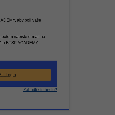
ACADEMY, aby boli vaše
a potom napíšte e-mail na
o účtu BTSF ACADEMY.
EU Login
Zabudli ste heslo?