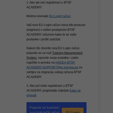
1. Ako ste već registrirani u BTSF
ACADEMY:
Molimo kreirajte
EU Login račun
.
Vaš novi EU Login račun mora biti povezan
(migriran) s vašim postojećim BTSF
ACADEMY računom kako bi se vaše
postavke i profili zadržali.
Nakon što stvorite svoj EU Login račun,
prijavite se na naš
Training Management
System
, ispunite svoje podatke i zatim
napišite e-poruku na
HADEA-BTSF-
ACADEMY-SUPPORT@ec.europa.eu
za
zahtjev za migraciju vašeg računa BTSF
ACADEMY.
2. Ako još niste registrirani u BTSF
ACADEMY, pogledajte odjeljak
Kako se
prijaviti
.
Prijavite se koristeći
svoj korisnički račun
EU Login