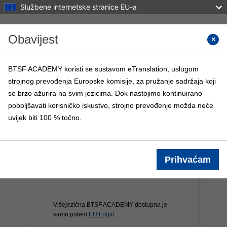
Službene internetske stranice EU-a
Preskoči na sadržaj
Obavijest
Tražite
BTSF ACADEMY koristi se sustavom eTranslation, uslugom
strojnog prevođenja Europske komisije, za pružanje sadržaja koji
BTSF ACADEMY
se brzo ažurira na svim jezicima. Dok nastojimo kontinuirano
Naslovnica
BTSF tečajevi
Info
poboljšavati korisničko iskustvo, strojno prevođenje možda neće
uvijek biti 100 % točno.
Prihvaćam
Višejezična BTSF ACADEMY dostupna je
samo putem
EU Login
.