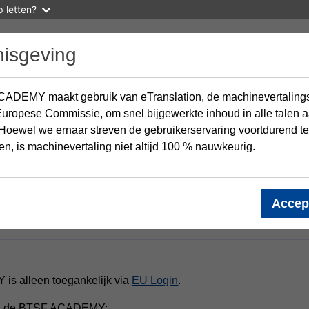
 letten?
isgeving
ADEMY maakt gebruik van eTranslation, de machinevertaling
uropese Commissie, om snel bijgewerkte inhoud in alle talen a
Hoewel we ernaar streven de gebruikerservaring voortdurend te
en, is machinevertaling niet altijd 100 % nauwkeurig.
Accep
s alleen toegankelijk via
EU Login
.
d bij de BTSF ACADEMY: