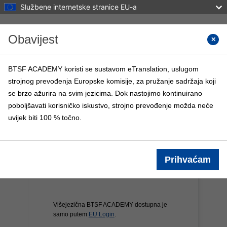
Službene internetske stranice EU-a
Preskoči na sadržaj
Obavijest
Tražite
BTSF ACADEMY koristi se sustavom eTranslation, uslugom
strojnog prevođenja Europske komisije, za pružanje sadržaja koji
BTSF ACADEMY
se brzo ažurira na svim jezicima. Dok nastojimo kontinuirano
Naslovnica
BTSF tečajevi
Info
poboljšavati korisničko iskustvo, strojno prevođenje možda neće
uvijek biti 100 % točno.
Prihvaćam
Višejezična BTSF ACADEMY dostupna je
samo putem
EU Login
.