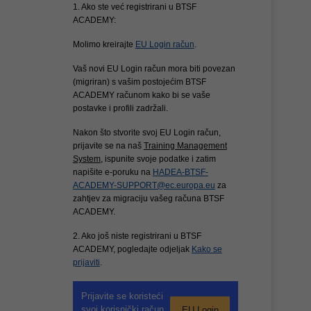
1. Ako ste već registrirani u BTSF
ACADEMY:
Molimo kreirajte
EU Login račun
.
Vaš novi EU Login račun mora biti povezan
(migriran) s vašim postojećim BTSF
ACADEMY računom kako bi se vaše
postavke i profili zadržali.
Nakon što stvorite svoj EU Login račun,
prijavite se na naš
Training Management
System
, ispunite svoje podatke i zatim
napišite e-poruku na
HADEA-BTSF-
ACADEMY-SUPPORT@ec.europa.eu
za
zahtjev za migraciju vašeg računa BTSF
ACADEMY.
2. Ako još niste registrirani u BTSF
ACADEMY, pogledajte odjeljak
Kako se
prijaviti
.
Prijavite se koristeći
svoj korisnički račun
EU Login