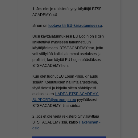
1. Jos olet jo rekisteröitynyt käyttäjä BTSF
ACADEMY:ssä:
Sinun on
luotava tili EU-kirjautumisessa
.
Uusi käyttäjätunnuksesi EU Login on sitten
linkitettävä nykyiseen tallennettuun
käyttäjänimeesi BTSF ACADEMY:ssa, jotta
voit säilyttää kaikki aiemmat asetuksesi ja
profiilisi, kun käytät EU Login päästäksesi
BTSF ACADEMY:hen.
Kun olet luonut EU Login -tilisi, kirjaudu
sisään
Koulutuksen hallintajärjestelmä
,
täytä tietosi ja kirjoita sitten sähköposti
osoitteeseen
HADEA-BTSF-ACADEMY-
SUPPORT@ec.europa.eu
pyytääksesi
BTSF ACADEMY -tilisi siirtoa.
2. Jos et ole vielä rekisteröitynyt käyttäjä
BTSF ACADEMY:ssä, katso
Hakeminen -
osio
.