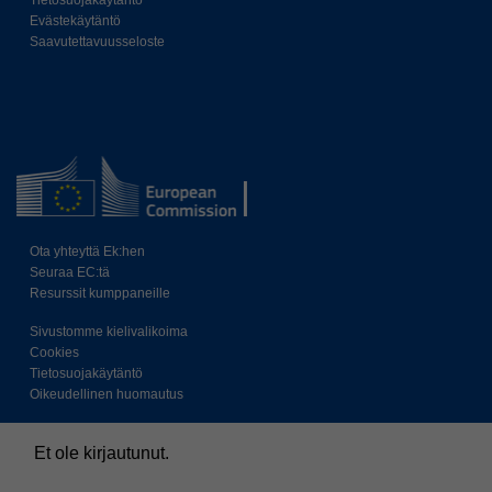
Tietosuojakäytäntö
Evästekäytäntö
Saavutettavuusseloste
Ota yhteyttä Ek:hen
Seuraa EC:tä
Resurssit kumppaneille
Sivustomme kielivalikoima
Cookies
Tietosuojakäytäntö
Oikeudellinen huomautus
Et ole kirjautunut.
Yhteenveto tietojen säilytyksestä