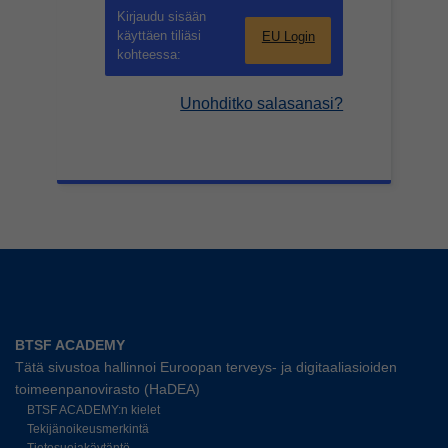
Kirjaudu sisään
käyttäen tiliäsi
EU Login
kohteessa:
Unohditko salasanasi?
BTSF ACADEMY
Tätä sivustoa hallinnoi Euroopan terveys- ja digitaaliasioiden
toimeenpanovirasto (HaDEA)
BTSF ACADEMY:n kielet
Tekijänoikeusmerkintä