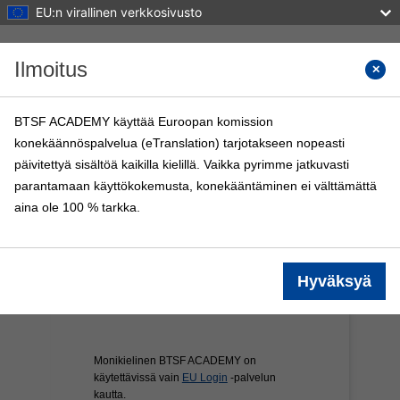
EU:n virallinen verkkosivusto
Siirry pääsisältöön
Ilmoitus
Search 
BTSF ACADEMY käyttää Euroopan komission
konekäännöspalvelua (eTranslation) tarjotakseen nopeasti
BTSF ACADEMY
päivitettyä sisältöä kaikilla kielillä. Vaikka pyrimme jatkuvasti
Etusivu
BTSF-kurssit
Info
parantamaan käyttökokemusta, konekääntäminen ei välttämättä
aina ole 100 % tarkka.
Hyväksyä
Monikielinen BTSF ACADEMY on
käytettävissä vain
EU Login
-palvelun
kautta.