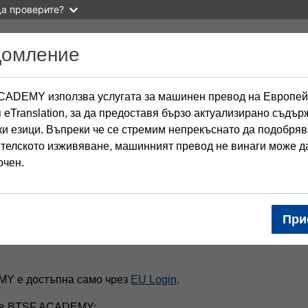
а проверите?
домление
ADEMY използва услугата за машинен превод на Европей
 eTranslation, за да предоставя бързо актуализирано съдъ
ки езици. Въпреки че се стремим непрекъснато да подобря
телското изживяване, машинният превод не винаги може д
очен.
При
Y е достъпна само чрез
EU Login
.
ни в BTSF ACADEMY: