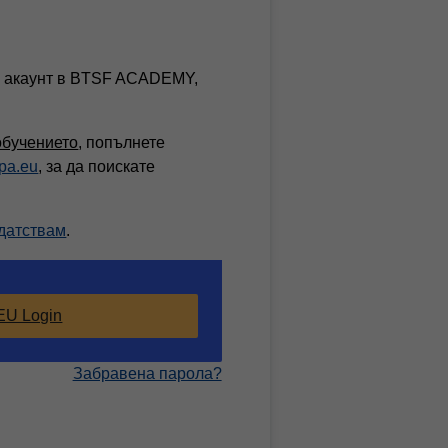
ви акаунт в BTSF ACADEMY,
обучението
, попълнете
a.eu
, за да поискате
идатствам
.
EU Login
Забравена парола?