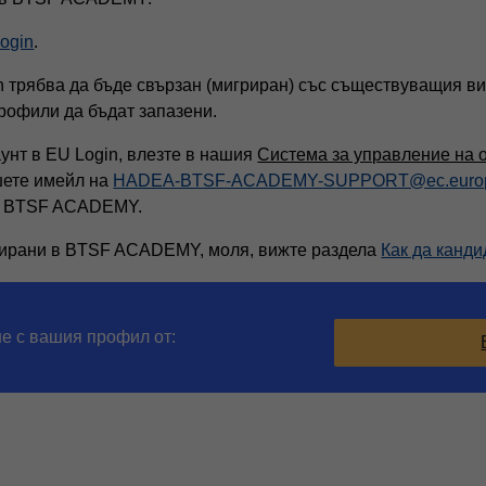
ogin
.
n трябва да бъде свързан (мигриран) със съществуващия 
профили да бъдат запазени.
унт в EU Login, влезте в нашия
Система за управление на 
шете имейл на
HADEA-BTSF-ACADEMY-SUPPORT@ec.europ
 в BTSF ACADEMY.
трирани в BTSF ACADEMY, моля, вижте раздела
Как да канд
е с вашия профил от: