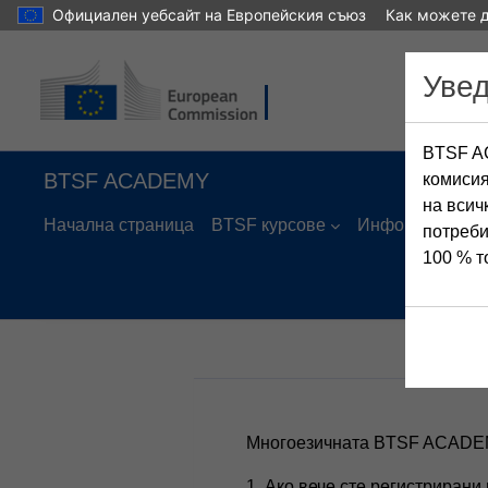
Официален уебсайт на Европейския съюз
Как можете д
Прескочи на основното съдържание
Уве
BTSF AC
BTSF ACADEMY
комисия
на всич
Начална страница
BTSF курсове
Информация
потреби
100 % т
Многоезичната BTSF ACADEM
1. Ако вече сте регистрира