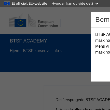
Et officielt EU-website
Hvordan kan du vide det?
Gå til hovedindhold
Bem
BTSF AC
BTSF ACADEMY
maskinov
Mens vi 
Hjem
BTSF-kurser
Info
maskinov
Det flersprogede BTSF ACADEM
1. Hvis du allerede er registr