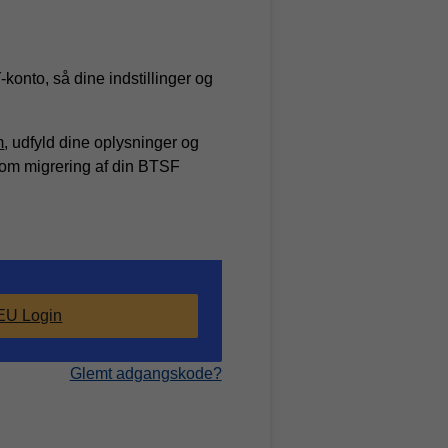
nto, så dine indstillinger og
m
, udfyld dine oplysninger og
om migrering af din BTSF
EU Login
Glemt adgangskode?