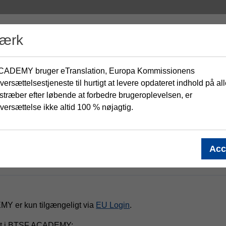
ærk
ADEMY bruger eTranslation, Europa Kommissionens
ersættelsestjeneste til hurtigt at levere opdateret indhold på al
stræber efter løbende at forbedre brugeroplevelsen, er
ersættelse ikke altid 100 % nøjagtig.
Acc
Y er kun tilgængeligt via
EU Login
.
eret i BTSF ACADEMY: