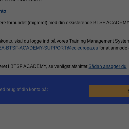
nto
ære forbundet (migreret) med din eksisterende BTSF ACADEMY-ko
nkonto, skal du logge ind på vores
Training Management Syste
A-BTSF-ACADEMY-SUPPORT@ec.europa.eu
for at anmode 
treret i BTSF ACADEMY, se venligst afsnittet
Sådan ansøger du
.
ed brug af din konto på: