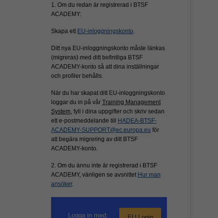
1. Om du redan är registrerad i BTSF
ACADEMY:
Skapa ett
EU-inloggningskonto
.
Ditt nya EU-inloggningskonto måste länkas
(migreras) med ditt befintliga BTSF
ACADEMY-konto så att dina inställningar
och profiler behålls.
När du har skapat ditt EU-inloggningskonto
loggar du in på vår
Training Management
System
, fyll i dina uppgifter och skriv sedan
ett e-postmeddelande till
HADEA-BTSF-
ACADEMY-SUPPORT@ec.europa.eu
för
att begära migrering av ditt BTSF
ACADEMY-konto.
2. Om du ännu inte är registrerad i BTSF
ACADEMY, vänligen se avsnittet
Hur man
ansöker
.
Logga in med:
EU Login