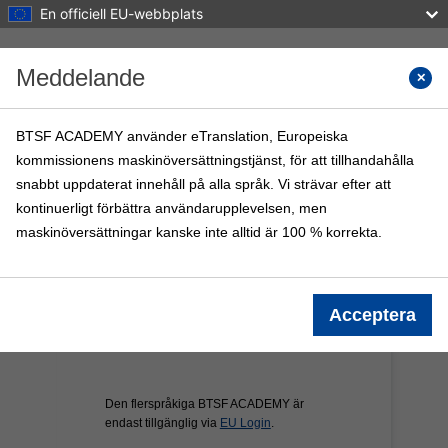
En officiell EU-webbplats
Gå direkt till huvudinnehåll
Meddelande
Sök i k
BTSF ACADEMY använder eTranslation, Europeiska
kommissionens maskinöversättningstjänst, för att tillhandahålla
BTSF ACADEMY
snabbt uppdaterat innehåll på alla språk. Vi strävar efter att
Startsida
BTSF-kurser
Info
kontinuerligt förbättra användarupplevelsen, men
maskinöversättningar kanske inte alltid är 100 % korrekta.
Acceptera
Den flerspråkiga BTSF ACADEMY är
endast tillgänglig via
EU Login
.