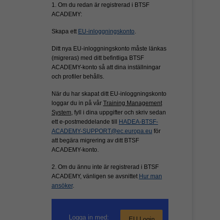
1. Om du redan är registrerad i BTSF
ACADEMY:
Skapa ett
EU-inloggningskonto
.
Ditt nya EU-inloggningskonto måste länkas
(migreras) med ditt befintliga BTSF
ACADEMY-konto så att dina inställningar
och profiler behålls.
När du har skapat ditt EU-inloggningskonto
loggar du in på vår
Training Management
System
, fyll i dina uppgifter och skriv sedan
ett e-postmeddelande till
HADEA-BTSF-
ACADEMY-SUPPORT@ec.europa.eu
för
att begära migrering av ditt BTSF
ACADEMY-konto.
2. Om du ännu inte är registrerad i BTSF
ACADEMY, vänligen se avsnittet
Hur man
ansöker
.
Logga in med:
EU Login