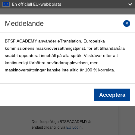
En officiell EU-webbplats
Gå direkt till huvudinnehåll
Meddelande
Sök i k
BTSF ACADEMY använder eTranslation, Europeiska
kommissionens maskinöversättningstjänst, för att tillhandahålla
BTSF ACADEMY
snabbt uppdaterat innehåll på alla språk. Vi strävar efter att
Startsida
BTSF-kurser
Info
kontinuerligt förbättra användarupplevelsen, men
maskinöversättningar kanske inte alltid är 100 % korrekta.
Acceptera
Den flerspråkiga BTSF ACADEMY är
endast tillgänglig via
EU Login
.