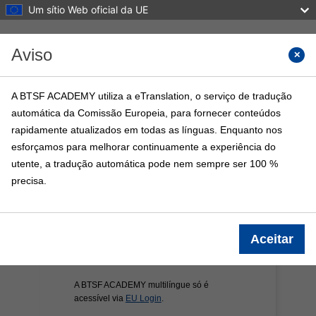
Um sítio Web oficial da UE
Ir para o conteúdo principal
Aviso
Search 
A BTSF ACADEMY utiliza a eTranslation, o serviço de tradução
automática da Comissão Europeia, para fornecer conteúdos
BTSF ACADEMY
rapidamente atualizados em todas as línguas. Enquanto nos
Página principal
Cursos BTSF
Informação
esforçamos para melhorar continuamente a experiência do
utente, a tradução automática pode nem sempre ser 100 %
precisa.
Aceitar
A BTSF ACADEMY multilíngue só é
acessível via
EU Login
.