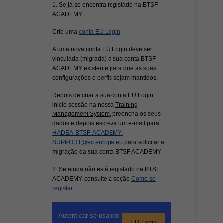
1. Se já se encontra registado na BTSF
ACADEMY:
Crie uma
conta EU Login
.
A uma nova conta EU Login deve ser
vinculada (migrada) à sua conta BTSF
ACADEMY existente para que as suas
configurações e perfis sejam mantidos.
Depois de criar a sua conta EU Login,
inicie sessão na nossa
Training
Management System
, preencha os seus
dados e depois escreva um e-mail para
HADEA-BTSF-ACADEMY-
SUPPORT@ec.europa.eu
para solicitar a
migração da sua conta BTSF ACADEMY.
2. Se ainda não está registado na BTSF
ACADEMY, consulte a seção
Como se
registar
.
Autenticar-se usando
EU Login