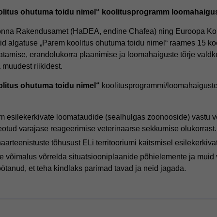
olitus ohutuma
toidu nimel“ koolitusprogramm
loomahaigus
dkonna Rakendusamet (HaDEA, endine Chafea) ning Euroopa Komi
sid algatuse „Parem koolitus ohutuma toidu nimel“ raames 15 ko
atamise, erandolukorra plaanimise ja loomahaiguste tõrje vald
a muudest riikidest.
litus ohutuma toidu nimel“
koolitusprogrammi/loomahaigust
 esilekerkivate loomataudide (sealhulgas zoonooside) vastu v
seotud varajase reageerimise veterinaarse sekkumise olukorrast.
arteenistuste tõhusust ELi territooriumi kaitsmisel esilekerkiv
le võimalus võrrelda situatsiooniplaanide põhielemente ja mui
töötanud, et teha kindlaks parimad tavad ja neid jagada.