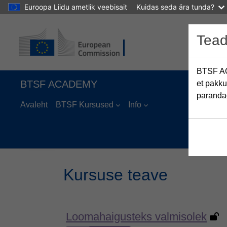
Euroopa Liidu ametlik veebisait
Kuidas seda ära tunda?
Jäta vahele peasisuni
Tea
BTSF AC
BTSF ACADEMY
et pakku
parandad
Avaleht
BTSF Kursused
Info
Kursuse teave
Loomahaigusteks valmisolek