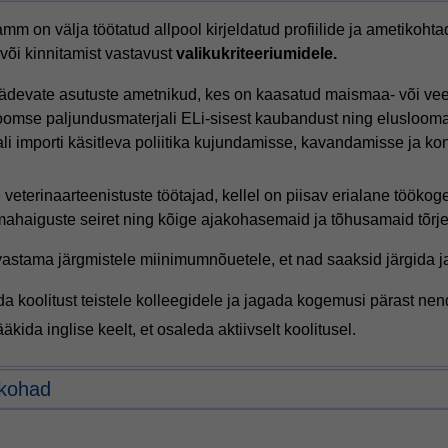
mm on välja töötatud allpool kirjeldatud profiilide ja ametikoht
 või kinnitamist vastavust
valikukriteeriumidele.
ädevate asutuste ametnikud, kes on kaasatud maismaa- või vee
oomse paljundusmaterjali ELi-sisest kaubandust ning elusloom
i importi käsitleva poliitika kujundamisse, kavandamisse ja kontr
e veterinaarteenistuste töötajad, kellel on piisav erialane töö
mahaiguste seiret ning kõige ajakohasemaid ja tõhusamaid tõr
stama järgmistele miinimumnõuetele, et nad saaksid järgida ja 
 koolitust teistele kolleegidele ja jagada kogemusi pärast nend
ääkida inglise keelt, et osaleda aktiivselt koolitusel.
ukohad