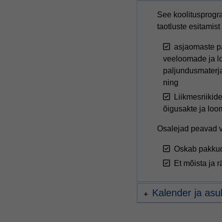
See koolitusprogra
taotluste esitamist
asjaomaste p
veeloomade ja l
paljundusmaterjal
ning
Liikmesriikid
õigusakte ja loo
Osalejad peavad va
Oskab pakkuda
Et mõista ja r
Kalender ja as