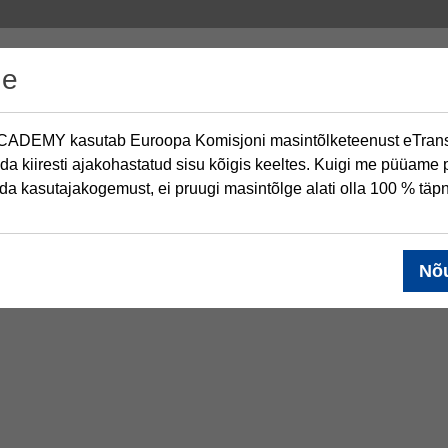
de
ADEMY kasutab Euroopa Komisjoni masintõlketeenust eTransl
da kiiresti ajakohastatud sisu kõigis keeltes. Kuigi me püüame 
a kasutajakogemust, ei pruugi masintõlge alati olla 100 % täp
Nõ