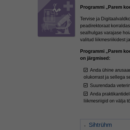
Programmi „Parem ko
Tervise ja Digitaalval
peadirektoraat korralda
sealhulgas varajase hoi
valitud liikmesriikidest j
Programmi „Parem koo
on järgmised:
Anda ühine arusaam
olukorrast ja sellega 
Suurendada veterina
Anda praktikantide
liikmesriigid on välja 
Sihtrühm