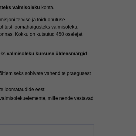
teks valmisoleku
kohta.
sjoni tervise ja toiduohutuse
olitust loomahaigusteks valmisoleku,
konnas. Kokku on kutsutud 450 osalejat
eks
valmisoleku kursuse üldeesmärgid
õitlemiseks sobivate vahendite praegusest
ate loomataudide eest.
d valmisolekuelemente, mille nende vastavad