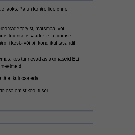
ade jaoks. Palun kontrollige enne
loomade tervist, maismaa- või
ade, loomsete saaduste ja loomse
olli kesk- või piirkondlikul tasandil,
kogemus, kes tunnevad asjakohaseid ELi
jemeetmeid.
täielikult osaleda:
e osalemist koolitusel.