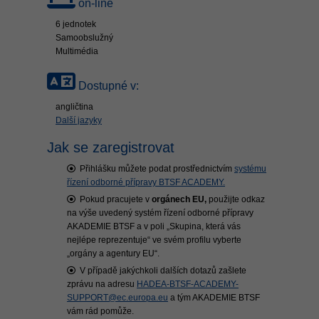
on-line
6 jednotek
Samoobslužný
Multimédia
Dostupné v:
angličtina
Další jazyky
Jak se zaregistrovat
Přihlášku můžete podat prostřednictvím
systému
řízení odborné přípravy BTSF ACADEMY.
Pokud pracujete v
orgánech EU,
použijte odkaz
na výše uvedený systém řízení odborné přípravy
AKADEMIE BTSF a v poli „Skupina, která vás
nejlépe reprezentuje“ ve svém profilu vyberte
„orgány a agentury EU“.
V případě jakýchkoli dalších dotazů zašlete
zprávu na adresu
HADEA-BTSF-ACADEMY-
SUPPORT@ec.europa.eu
a tým AKADEMIE BTSF
vám rád pomůže.