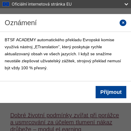
Oficiální internetová stránka EU
Přejít k hlavnímu obsahu
Oznámení
Vyhled
BTSF ACADEMY automatického překladu Evropské komise
využívá nástroj „ETranslation“, který poskytuje rychle
BTSF ACADEMY
aktualizovaný obsah ve všech jazycích. I když se snažíme
Titulní stránka
Kurzy BTSF
Info
neustále zlepšovat uživatelský zážitek, strojový překlad nemusí
být vždy 100 % přesný.
Přihlášení
Informace o kurzu
Přijmout
Dobré životní podmínky zvířat při porážce
a usmrcování za účelem tlumení nákaz
drůbeže – modul eLearning