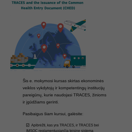
Šis e. mokymosi kursas skirtas ekonominės
veiklos vykdytojų ir kompetentingų institucijų
pareigūnų, kurie naudojasi TRACES, žinioms
ir įgūdžiams gerinti.
Pasibaigus šiam kursui, galėsite:
Apibrėžti, kas yra TRACES, ir TRACES bei
IMSOC reglamentuojančią teisinę sistemą