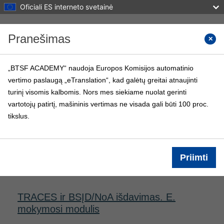
Oficiali ES interneto svetainė
Pereiti į pagrindinį turinį
Pranešimas
Paiešk
„BTSF ACADEMY“ naudoja Europos Komisijos automatinio
vertimo paslaugą „eTranslation“, kad galėtų greitai atnaujinti
BTSF ACADEMY
turinį visomis kalbomis. Nors mes siekiame nuolat gerinti
Pagrindinis
BTSF kursai
Informacija
vartotojų patirtį, mašininis vertimas ne visada gali būti 100 proc.
tikslus.
Prisijungti
Kurso informacija
Priimti
TRACES ir BSĮD/NoA išdavimas. E.
mokymosi modulis