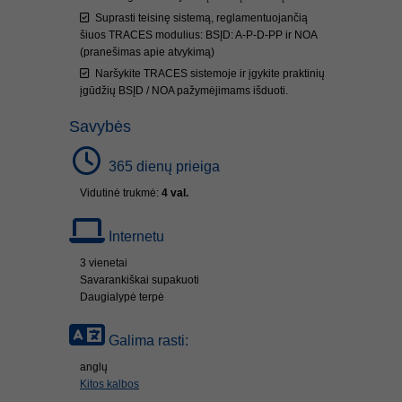
Suprasti teisinę sistemą, reglamentuojančią
šiuos TRACES modulius: BSĮD: A-P-D-PP ir NOA
(pranešimas apie atvykimą)
Naršykite TRACES sistemoje ir įgykite praktinių
įgūdžių BSĮD / NOA pažymėjimams išduoti.
Savybės
365 dienų prieiga
Vidutinė trukmė:
4 val.
Internetu
3 vienetai
Savarankiškai supakuoti
Daugialypė terpė
Galima rasti:
anglų
Kitos kalbos