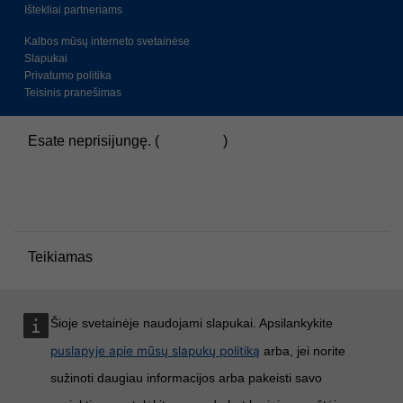
Ištekliai partneriams
Kalbos mūsų interneto svetainėse
Slapukai
Privatumo politika
Teisinis pranešimas
Esate neprisijungę. (
Prisijungti
)
Duomenų saugojimo santrauka
Politikos
Persijungti į standartinę temą
Teikiamas
Moodle
Šioje svetainėje naudojami slapukai. Apsilankykite
puslapyje apie mūsų slapukų politiką
arba, jei norite
sužinoti daugiau informacijos arba pakeisti savo