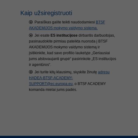
Kaip užsiregistruoti
Paraiškas galite teikti naudodamiesi
BTSF
AKADEMIJOS mokymo valdymo sistema.
Jei esate
ES institucijose
dirbantis darbuotojas,
pasinaudokite pirmiau pateikta nuoroda į BTSF
AKADEMIJOS mokymo valdymo sistemą ir
įsitikinkite, kad savo profilio laukelyje „Geriausiai
jums atstovaujanti grupė“ pasirinkote „ES institucijos
ir agentūros“.
Jei turite kitų klausimų, siųskite žinutę
adresu
HADEA-BTSF-ACADEMY-
SUPPORT@ec.europa.eu,
o BTSF ACADEMY
komanda mielai jums padės.