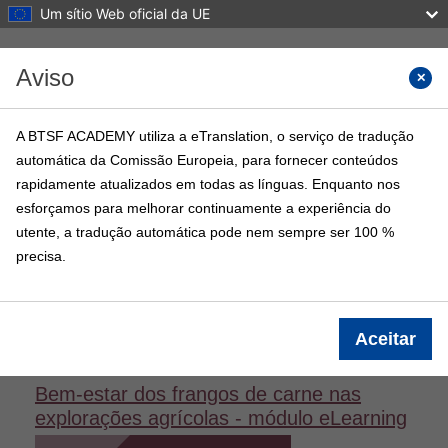
Um sítio Web oficial da UE
Ir para o conteúdo principal
Aviso
Search 
A BTSF ACADEMY utiliza a eTranslation, o serviço de tradução
automática da Comissão Europeia, para fornecer conteúdos
BTSF ACADEMY
rapidamente atualizados em todas as línguas. Enquanto nos
Página principal
Cursos BTSF
Informação
esforçamos para melhorar continuamente a experiência do
utente, a tradução automática pode nem sempre ser 100 %
precisa.
Entrar
Informações sobre a disciplina
Aceitar
Bem-estar dos frangos de carne nas
explorações agrícolas - módulo eLearning