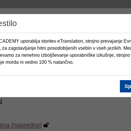
stilo
ADEMY uporablja storitev eTranslation, strojno prevajanje Ev
, za zagotavljanje hitro posodobljenih vsebin v vseh jezikih. M
devamo za nenehno izboljševanje uporabniške izkušnje, strojno
nje morda ni vedno 100 % natančno.
Sp
u
tnina (napredno)