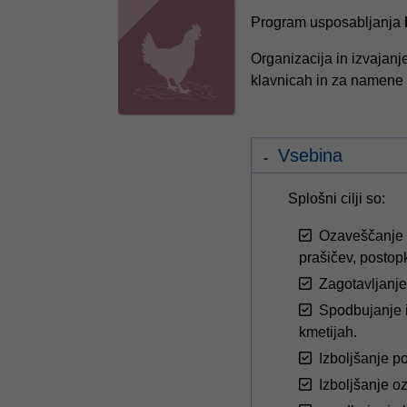
Program usposabljanja
Organizacija in izvajanje
klavnicah in za namene 
Vsebina
Splošni cilji so:
Ozaveščanje i
prašičev, postop
Zagotavljanje
Spodbujanje i
kmetijah.
Izboljšanje po
Izboljšanje o