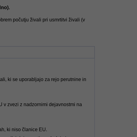
dno).
em počutju živali pri usmrtitvi živali (v
, ki se uporabljajo za rejo perutnine in
U v zvezi z nadzornimi dejavnostmi na
ah, ki niso članice EU.