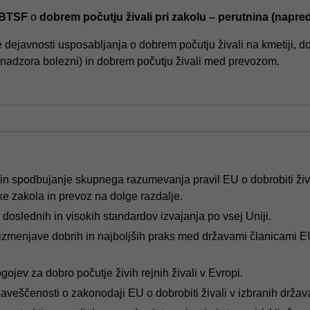
BTSF
o
dobrem počutju živali pri zakolu – perutnina (napre
 dejavnosti usposabljanja o dobrem počutju živali na kmetiji, dobr
nadzora bolezni) in dobrem počutju živali med prevozom.
n spodbujanje skupnega razumevanja pravil EU o dobrobiti živali
ke zakola in prevoz na dolge razdalje.
 doslednih in visokih standardov izvajanja po vsej Uniji.
zmenjave dobrih in najboljših praks med državami članicami E
gojev za dobro počutje živih rejnih živali v Evropi.
zaveščenosti o zakonodaji EU o dobrobiti živali v izbranih držav