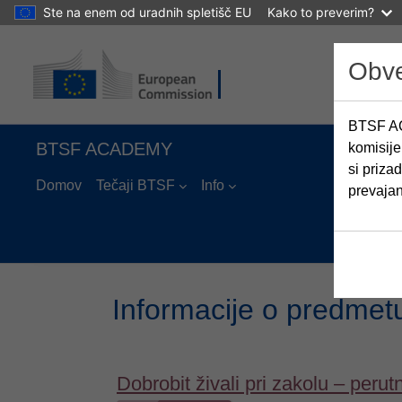
Ste na enem od uradnih spletišč EU
Kako to preverim?
Preskoči na glavno vsebino
Obve
BTSF AC
BTSF ACADEMY
komisije
si priza
Domov
Tečaji BTSF
Info
prevaja
Informacije o predmet
Dobrobit živali pri zakolu – peru