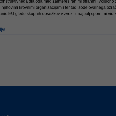
onstruktivnega dialoga med zainteresiranimi stranmi (vključno z
n njihovimi krovnimi organizacijami) ter tudi sodelovalnega ozra
anic EU glede skupnih dosežkov v zvezi z najbolj spornimi vidik
ije