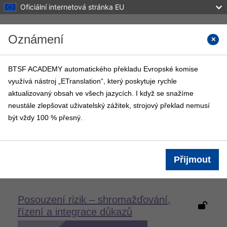
Oficiální internetová stránka EU
Přejít k hlavnímu obsahu
Oznámení
Vyhled
BTSF ACADEMY automatického překladu Evropské komise
využívá nástroj „ETranslation“, který poskytuje rychle
BTSF ACADEMY
aktualizovaný obsah ve všech jazycích. I když se snažíme
Titulní stránka
Kurzy BTSF
Info
neustále zlepšovat uživatelský zážitek, strojový překlad nemusí
být vždy 100 % přesný.
Přihlášení
Informace o kurzu
Přijmout
Posouzení rizik – shromažďování,
řízení a integrace důkazů