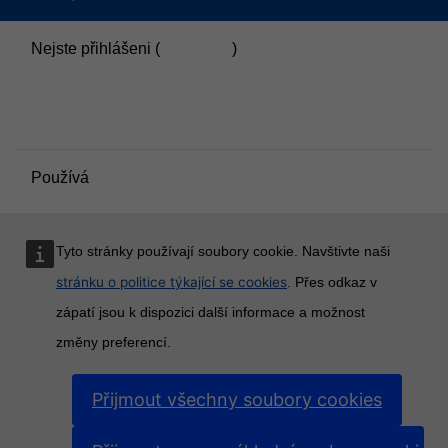
Nejste přihlášeni (
Přihlášení
)
Souhrn uchovávaných dat
Zásady
Přepnout do standardního motivu
Používá
Moodle
Tyto stránky používají soubory cookie. Navštivte naši
stránku o politice týkající se cookies
. Přes odkaz v
zápatí jsou k dispozici další informace a možnost
změny preferencí.
Přijmout všechny soubory cookies