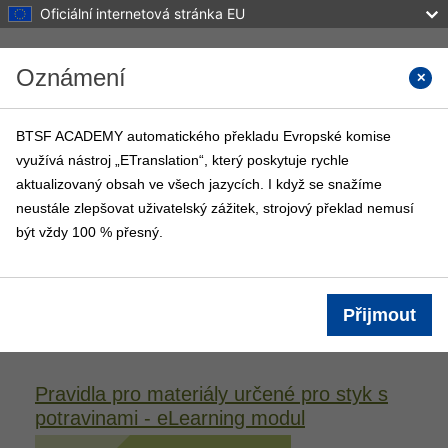
Oficiální internetová stránka EU
Přejít k hlavnímu obsahu
Oznámení
Vyhled
BTSF ACADEMY automatického překladu Evropské komise
využívá nástroj „ETranslation“, který poskytuje rychle
BTSF ACADEMY
aktualizovaný obsah ve všech jazycích. I když se snažíme
Titulní stránka
Kurzy BTSF
Info
neustále zlepšovat uživatelský zážitek, strojový překlad nemusí
být vždy 100 % přesný.
Přihlášení
Informace o kurzu
Přijmout
Pravidla pro materiály určené pro styk s
potravinami - eLearning modul