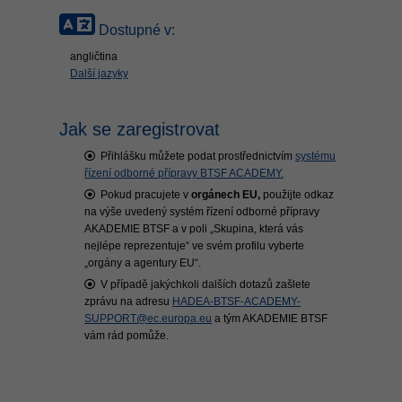
Dostupné v:
angličtina
Další jazyky
Jak se zaregistrovat
Přihlášku můžete podat prostřednictvím
systému
řízení odborné přípravy BTSF ACADEMY.
Pokud pracujete v
orgánech EU,
použijte odkaz
na výše uvedený systém řízení odborné přípravy
AKADEMIE BTSF a v poli „Skupina, která vás
nejlépe reprezentuje“ ve svém profilu vyberte
„orgány a agentury EU“.
V případě jakýchkoli dalších dotazů zašlete
zprávu na adresu
HADEA-BTSF-ACADEMY-
SUPPORT@ec.europa.eu
a tým AKADEMIE BTSF
vám rád pomůže.