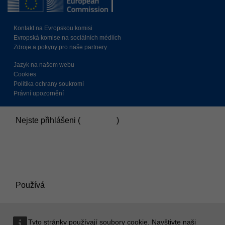
Kontakt na Evropskou komisi
Evropská komise na sociálních médiích
Zdroje a pokyny pro naše partnery
Jazyk na našem webu
Cookies
Politika ochrany soukromí
Právní upozornění
Nejste přihlášeni (
Přihlášení
)
Souhrn uchovávaných dat
Zásady
Přepnout do standardního motivu
Používá
Moodle
Tyto stránky používají soubory cookie. Navštivte naši