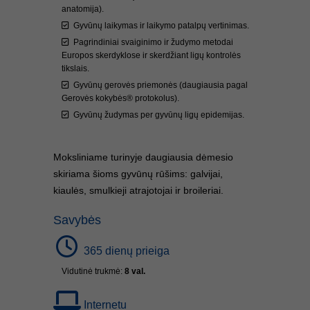
anatomija).
Gyvūnų laikymas ir laikymo patalpų vertinimas.
Pagrindiniai svaiginimo ir žudymo metodai
Europos skerdyklose ir skerdžiant ligų kontrolės
tikslais.
Gyvūnų gerovės priemonės (daugiausia pagal
Gerovės kokybės® protokolus).
Gyvūnų žudymas per gyvūnų ligų epidemijas.
Moksliniame turinyje daugiausia dėmesio
skiriama šioms gyvūnų rūšims: galvijai,
kiaulės, smulkieji atrajotojai ir broileriai.
Savybės
365 dienų prieiga
Vidutinė trukmė:
8 val.
Internetu