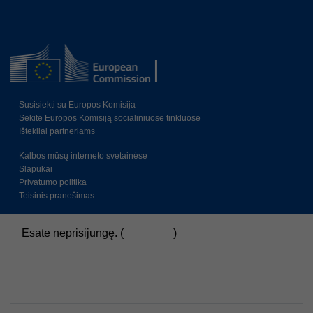
Susisiekti su Europos Komisija
Sekite Europos Komisiją socialiniuose tinkluose
Ištekliai partneriams
Kalbos mūsų interneto svetainėse
Slapukai
Privatumo politika
Teisinis pranešimas
Esate neprisijungę. (
Prisijungti
)
Duomenų saugojimo santrauka
Politikos
Persijungti į standartinę temą