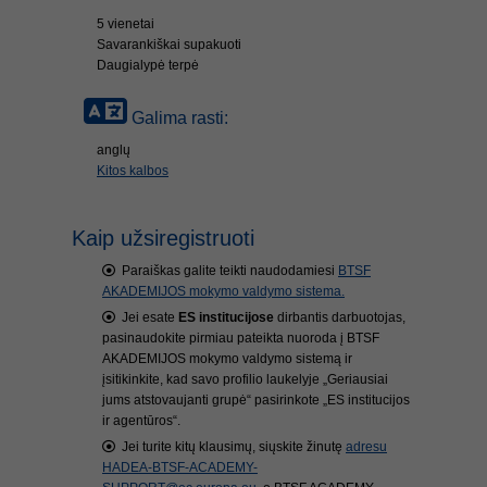
5 vienetai
Savarankiškai supakuoti
Daugialypė terpė
Galima rasti:
anglų
Kitos kalbos
Kaip užsiregistruoti
Paraiškas galite teikti naudodamiesi
BTSF
AKADEMIJOS mokymo valdymo sistema.
Jei esate
ES institucijose
dirbantis darbuotojas,
pasinaudokite pirmiau pateikta nuoroda į BTSF
AKADEMIJOS mokymo valdymo sistemą ir
įsitikinkite, kad savo profilio laukelyje „Geriausiai
jums atstovaujanti grupė“ pasirinkote „ES institucijos
ir agentūros“.
Jei turite kitų klausimų, siųskite žinutę
adresu
HADEA-BTSF-ACADEMY-