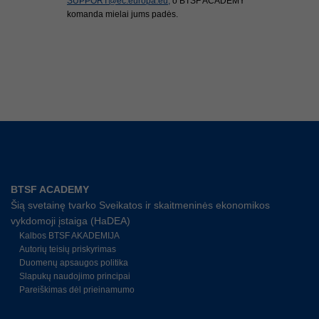
SUPPORT@ec.europa.eu,
o BTSF ACADEMY
komanda mielai jums padės.
BTSF ACADEMY
Šią svetainę tvarko Sveikatos ir skaitmeninės ekonomikos
vykdomoji įstaiga (HaDEA)
Kalbos BTSF AKADEMIJA
Autorių teisių priskyrimas
Duomenų apsaugos politika
Slapukų naudojimo principai
Pareiškimas dėl prieinamumo