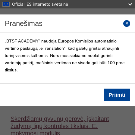
Oficiali ES interneto svetainė
Pereiti į pagrindinį turinį
Pranešimas
Paiešk
„BTSF ACADEMY“ naudoja Europos Komisijos automatinio
vertimo paslaugą „eTranslation“, kad galėtų greitai atnaujinti
BTSF ACADEMY
turinį visomis kalbomis. Nors mes siekiame nuolat gerinti
Pagrindinis
BTSF kursai
Informacija
vartotojų patirtį, mašininis vertimas ne visada gali būti 100 proc.
tikslus.
Prisijungti
Kurso informacija
Priimti
Skerdžiamų gyvūnų gerovė, įskaitant
žudymą ligų kontrolės tikslais. E.
mokymosi modulis