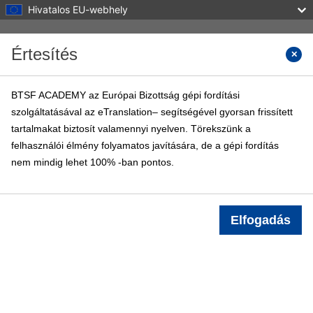
Hivatalos EU-webhely
Tovább a fő tartalomhoz
Értesítés
Kurzus
BTSF ACADEMY az Európai Bizottság gépi fordítási
szolgáltatásával az eTranslation– segítségével gyorsan frissített
BTSF ACADEMY
tartalmakat biztosít valamennyi nyelven. Törekszünk a
Kezdőoldal
BTSF tanfolyamok
Info
felhasználói élmény folyamatos javítására, de a gépi fordítás
nem mindig lehet 100% -ban pontos.
Belépés
Elfogadás
Kurzuskategóriák
Kurzusok keresése
Kurzusok keresése