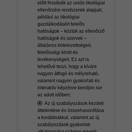
előtt frissítsék az uniós ökológiai
ellenőrzési rendszerek alapjait,
például az ökológiai
gazdálkodásért felelős
hatóságok – köztük az ellenőrző
hatóságok és szervek –
általános kötelezettségeit,
felelősségi körét és
tevékenységeit. Ez azt is
lehetővé teszi, hogy a kívánt
nagyon átfogó és mélyreható,
valamint nagyon gyakorlati és
interaktív képzésre kerüljön sor
az adott időben;
Az új szabályozások kezdeti
áttekintése és összehasonlítása
a korábbiakkal, valamint az új
szabályozások gyakorlati
alkalmazása számos egyedi