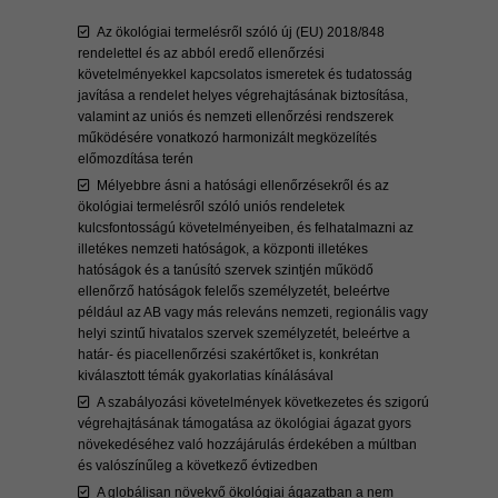
Az ökológiai termelésről szóló új (EU) 2018/848
rendelettel és az abból eredő ellenőrzési
követelményekkel kapcsolatos ismeretek és tudatosság
javítása a rendelet helyes végrehajtásának biztosítása,
valamint az uniós és nemzeti ellenőrzési rendszerek
működésére vonatkozó harmonizált megközelítés
előmozdítása terén
Mélyebbre ásni a hatósági ellenőrzésekről és az
ökológiai termelésről szóló uniós rendeletek
kulcsfontosságú követelményeiben, és felhatalmazni az
illetékes nemzeti hatóságok, a központi illetékes
hatóságok és a tanúsító szervek szintjén működő
ellenőrző hatóságok felelős személyzetét, beleértve
például az AB vagy más releváns nemzeti, regionális vagy
helyi szintű hivatalos szervek személyzetét, beleértve a
határ- és piacellenőrzési szakértőket is, konkrétan
kiválasztott témák gyakorlatias kínálásával
A szabályozási követelmények következetes és szigorú
végrehajtásának támogatása az ökológiai ágazat gyors
növekedéséhez való hozzájárulás érdekében a múltban
és valószínűleg a következő évtizedben
A globálisan növekvő ökológiai ágazatban a nem