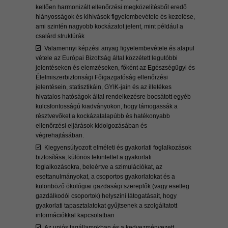
kellően harmonizált ellenőrzési megközelítésből eredő
hiányosságok és kihívások figyelembevétele és kezelése,
ami szintén nagyobb kockázatot jelent, mint például a
csalárd struktúrák
Valamennyi képzési anyag figyelembevétele és alapul
vétele az Európai Bizottság által közzétett legutóbbi
jelentéseken és elemzéseken, főként az Egészségügyi és
Élelmiszerbiztonsági Főigazgatóság ellenőrzési
jelentésein, statisztikáin, GYIK-jain és az illetékes
hivatalos hatóságok által rendelkezésre bocsátott egyéb
kulcsfontosságú kiadványokon, hogy támogassák a
résztvevőket a kockázatalapúbb és hatékonyabb
ellenőrzési eljárások kidolgozásában és
végrehajtásában.
Kiegyensúlyozott elméleti és gyakorlati foglalkozások
biztosítása, különös tekintettel a gyakorlati
foglalkozásokra, beleértve a szimulációkat, az
esettanulmányokat, a csoportos gyakorlatokat és a
különböző ökológiai gazdasági szereplők (vagy esetleg
gazdálkodói csoportok) helyszíni látogatásait, hogy
gyakorlati tapasztalatokat gyűjtsenek a szolgáltatott
információkkal kapcsolatban
Az uniós tagállamokban és a kedvezményezett