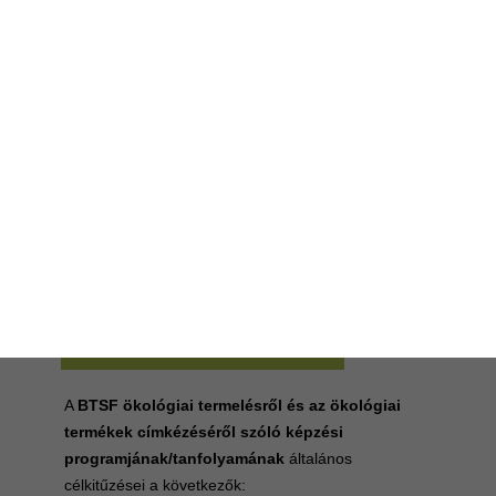
Ökológiai termelés és az ökológiai
termékek címkézése
A
BTSF
ökológiai termelésről és az ökológiai
termékek címkézéséről szóló képzési
programjának/tanfolyamának
általános
célkitűzései a következők: