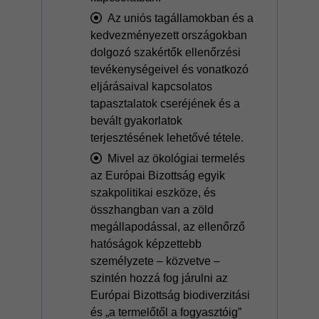
Az uniós tagállamokban és a
kedvezményezett országokban
dolgozó szakértők ellenőrzési
tevékenységeivel és vonatkozó
eljárásaival kapcsolatos
tapasztalatok cseréjének és a
bevált gyakorlatok
terjesztésének lehetővé tétele.
Mivel az ökológiai termelés
az Európai Bizottság egyik
szakpolitikai eszköze, és
összhangban van a zöld
megállapodással, az ellenőrző
hatóságok képzettebb
személyzete – közvetve –
szintén hozzá fog járulni az
Európai Bizottság biodiverzitási
és „a termelőtől a fogyasztóig”