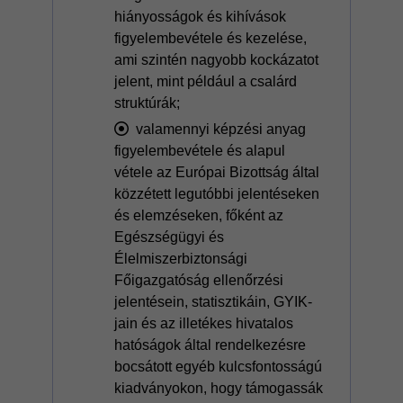
hiányosságok és kihívások
figyelembevétele és kezelése,
ami szintén nagyobb kockázatot
jelent, mint például a csalárd
struktúrák;
valamennyi képzési anyag
figyelembevétele és alapul
vétele az Európai Bizottság által
közzétett legutóbbi jelentéseken
és elemzéseken, főként az
Egészségügyi és
Élelmiszerbiztonsági
Főigazgatóság ellenőrzési
jelentésein, statisztikáin, GYIK-
jain és az illetékes hivatalos
hatóságok által rendelkezésre
bocsátott egyéb kulcsfontosságú
kiadványokon, hogy támogassák