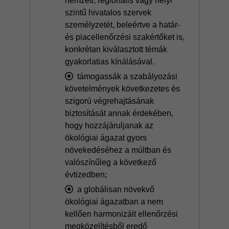
nemzeti, regionális vagy helyi
szintű hivatalos szervek
személyzetét, beleértve a határ-
és piacellenőrzési szakértőket is,
konkrétan kiválasztott témák
gyakorlatias kínálásával.
támogassák a szabályozási
követelmények következetes és
szigorú végrehajtásának
biztosítását annak érdekében,
hogy hozzájáruljanak az
ökológiai ágazat gyors
növekedéséhez a múltban és
valószínűleg a következő
évtizedben;
a globálisan növekvő
ökológiai ágazatban a nem
kellően harmonizált ellenőrzési
megközelítésből eredő