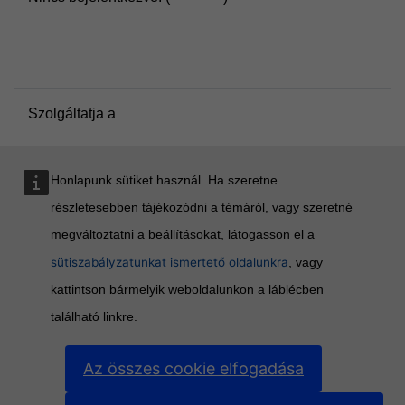
Adatmegőrzés összegzése
Szabályzatok
Áttérés a standard stílusra
Szolgáltatja a
Moodle
Honlapunk sütiket használ. Ha szeretne
részletesebben tájékozódni a témáról, vagy szeretné
megváltoztatni a beállításokat, látogasson el a
sütiszabályzatunkat ismertető oldalunkra
, vagy
kattintson bármelyik weboldalunkon a láblécben
található linkre.
Az összes cookie elfogadása