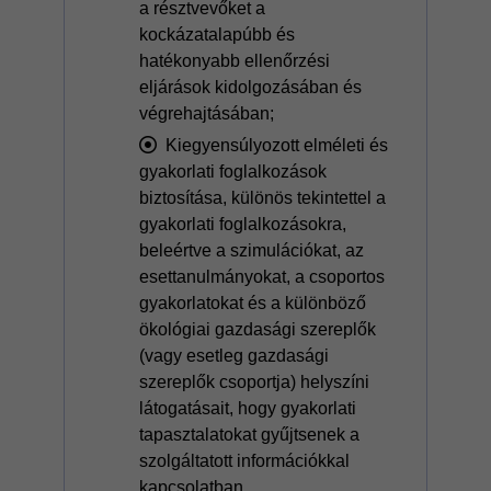
a résztvevőket a
kockázatalapúbb és
hatékonyabb ellenőrzési
eljárások kidolgozásában és
végrehajtásában;
Kiegyensúlyozott elméleti és
gyakorlati foglalkozások
biztosítása, különös tekintettel a
gyakorlati foglalkozásokra,
beleértve a szimulációkat, az
esettanulmányokat, a csoportos
gyakorlatokat és a különböző
ökológiai gazdasági szereplők
(vagy esetleg gazdasági
szereplők csoportja) helyszíni
látogatásait, hogy gyakorlati
tapasztalatokat gyűjtsenek a
szolgáltatott információkkal
kapcsolatban.