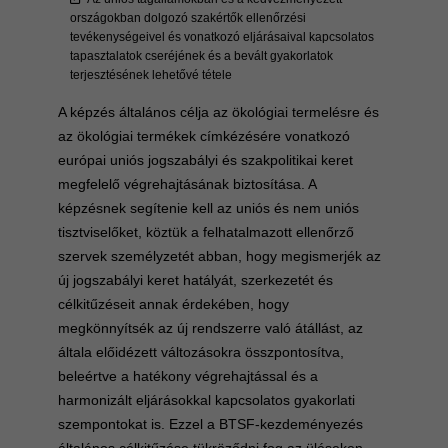
országokban dolgozó szakértők ellenőrzési
tevékenységeivel és vonatkozó eljárásaival kapcsolatos
tapasztalatok cseréjének és a bevált gyakorlatok
terjesztésének lehetővé tétele
A képzés általános célja az ökológiai termelésre és
az ökológiai termékek címkézésére vonatkozó
európai uniós jogszabályi és szakpolitikai keret
megfelelő végrehajtásának biztosítása. A
képzésnek segítenie kell az uniós és nem uniós
tisztviselőket, köztük a felhatalmazott ellenőrző
szervek személyzetét abban, hogy megismerjék az
új jogszabályi keret hatályát, szerkezetét és
célkitűzéseit annak érdekében, hogy
megkönnyítsék az új rendszerre való átállást, az
általa előidézett változásokra összpontosítva,
beleértve a hatékony végrehajtással és a
harmonizált eljárásokkal kapcsolatos gyakorlati
szempontokat is. Ezzel a BTSF-kezdeményezés