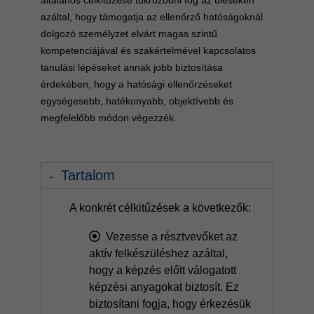
általános célkitűzése tükröződni fog az üléseken
azáltal, hogy támogatja az ellenőrző hatóságoknál
dolgozó személyzet elvárt magas szintű
kompetenciájával és szakértelmével kapcsolatos
tanulási lépéseket annak jobb biztosítása
érdekében, hogy a hatósági ellenőrzéseket
egységesebb, hatékonyabb, objektívebb és
megfelelőbb módon végezzék.
Tartalom
A konkrét célkitűzések a következők:
Vezesse a résztvevőket az
aktív felkészüléshez azáltal,
hogy a képzés előtt válogatott
képzési anyagokat biztosít. Ez
biztosítani fogja, hogy érkezésük