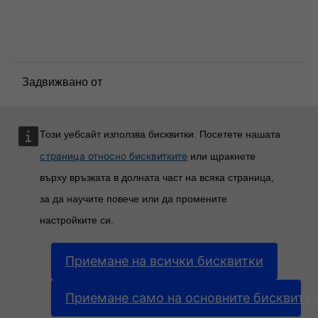
Информация за запазване на лични данни
Политики
Преминете към стандартната тема
Задвижвано от
Moodle
Този уебсайт използва бисквитки. Посетете нашата
страница относно бисквитките
или щракнете
върху връзката в долната част на всяка страница,
за да научите повече или да промените
настройките си.
Приемане на всички бисквитки
Приемане само на основните бисквитк