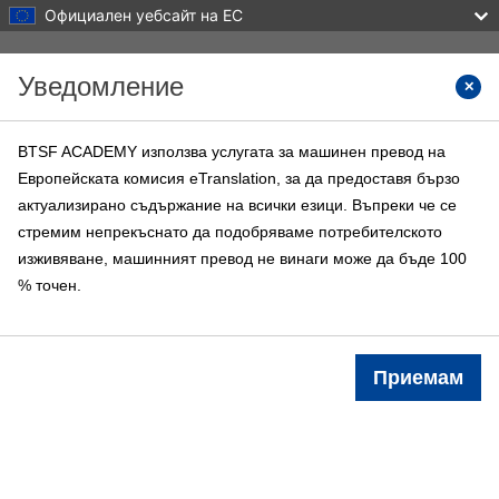
Официален уебсайт на ЕС
Прескочи на основното съдържание
Уведомление
Търсен
BTSF ACADEMY използва услугата за машинен превод на
Европейската комисия eTranslation, за да предоставя бързо
BTSF ACADEMY
актуализирано съдържание на всички езици. Въпреки че се
Начална страница
BTSF курсове
Информация
стремим непрекъснато да подобряваме потребителското
изживяване, машинният превод не винаги може да бъде 100
% точен.
Влизане
Категории курсове
Приемам
Търсене на курсове
Търсене на курсове