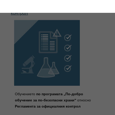
Регламент относно официалния
контрол
Обучението
по програмата „По-добро
обучение за по-безопасни храни“
относно
Регламента за официалния контрол