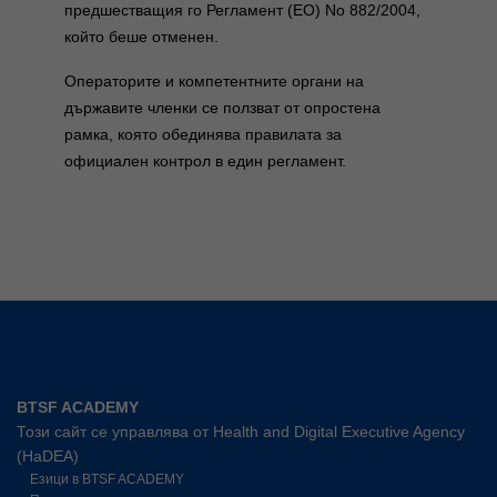
предшестващия го Регламент (ЕО) No 882/2004,
който беше отменен.
Операторите и компетентните органи на
държавите членки се ползват от опростена
рамка, която обединява правилата за
официален контрол в един регламент.
BTSF ACADEMY
Този сайт се управлява от Health and Digital Executive Agency
(HaDEA)
Езици в BTSF ACADEMY