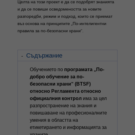
Целта на този проект е да се подобрят знанията
и да се повиши осведомеността за новите
разпоредби, режим и подход, които се приемат
въз основа на принципите „По-интелигентни
правила за по-безопасни храни“.
Съдържание
Обучението по
програмата „По-
добро обучение за по-
безопасни
храни“ (BTSF)
относно Регламента относно
официалния контрол
има за цел
разпространение на знания и
повишаване на професионалните
умения в областта на
етикетирането и информацията за
храните.