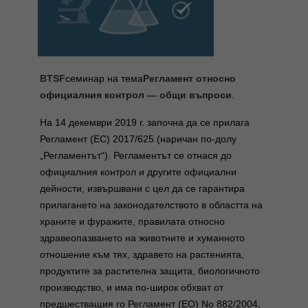
BTSF
семинар на тема
Регламент относно
официалния контрол — общи въпроси
.
На 14 декември 2019 г. започна да се прилага
Регламент (ЕС) 2017/625 (наричан по-долу
„Регламентът“).
Регламентът се отнася до
официалния контрол и другите официални
дейности, извършвани с цел да се гарантира
прилагането на законодателството в областта на
храните и фуражите, правилата относно
здравеопазването на животните и хуманното
отношение към тях, здравето на растенията,
продуктите за растителна защита, биологичното
производство, и има по-широк обхват от
предшестващия го Регламент (ЕО) No 882/2004,