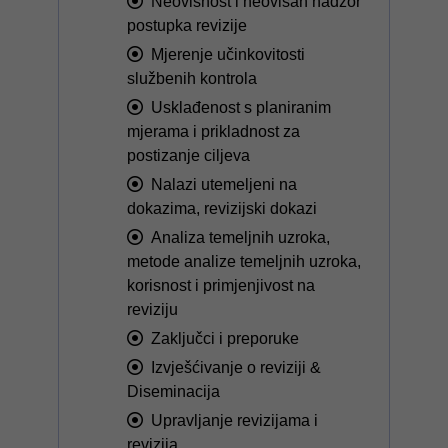
Neovisnost i neovisan nadzor
postupka revizije
Mjerenje učinkovitosti
službenih kontrola
Usklađenost s planiranim
mjerama i prikladnost za
postizanje ciljeva
Nalazi utemeljeni na
dokazima, revizijski dokazi
Analiza temeljnih uzroka,
metode analize temeljnih uzroka,
korisnost i primjenjivost na
reviziju
Zaključci i preporuke
Izvješćivanje o reviziji &
Diseminacija
Upravljanje revizijama i
revizija