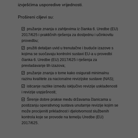
izvješćima usporedive vrijednosti.
Prošireni ciljevi su:
pružanje znanja o zahtjevima iz članka 6. Uredbe (EU)
2017/625 i praktičnih rješenja za dosljednu i učinkovitu
provedbu;
pružiti detaljan uvid u trenutačne i buduće izazove s
kojima se suočavaju kontrolni sustavi EU-a u provedbi
članka 6. Uredbe (EU) 2017/625 i rješenja za
prevladavanje tih izazova;
pružanje znanja o tome kako osigurati minimalnu
razinu kvalitete za nacionalne revizijske sustave (NAS);
isticanje razlike između isključivo revizije usklađenosti
i revizije uspješnosti;
Širenje dobre prakse među državama članicama u
postizanju operativnog sustava unutarnje revizije kojim se
može procijeniti prikladnost i djelotvornost službenih
kontrola koje se provode na temelju Uredbe (EU)
2017/625.