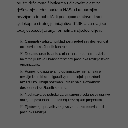
pružiti državama članicama učinkovite alate za
rješavanje nedostataka u NAS-u i unutarnjim
revizijama te poboljšati postojeće sustave, kao i
cjelokupnu strategiju inicijative BTSF, a za ovaj su
tečaj osposobljavanja formulirani sljedeći ciljevi:
Osigurati kvalitetu, prikladnost i poboljšati dosljednost i
učinkovitost službenih kontrola.
Dodatno promišljanje o planiranju programa revizije
na temelju rizika i transparentnosti postupka revizije izvan
organizacije.
Pomoći u osiguravanju optimizacije mehanizama
revizije kako bi se osigurali vjerodostojni i pouzdani
rezultati koji imaju pozitivan učinak na djelotvornost i
dosljednost službenih kontrola.
Naglašava se potreba za snažnom predanošću uprave
daljnjem postupanju na temelju revizijskih preporuka.
Rješavanje pravnih zahtjeva za nadzor neovisnosti
postupka revizije