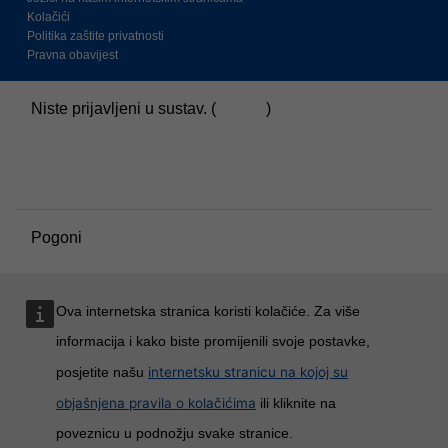
Kolačići
Politika zaštite privatnosti
Pravna obavijest
Niste prijavljeni u sustav. (
Prijava
)
Sažetak čuvanja podataka
Pravila
Prebacivanje na standardnu temu
Pogoni
Moodle
Ova internetska stranica koristi kolačiće. Za više
informacija i kako biste promijenili svoje postavke,
internetsku stranicu na kojoj su
posjetite našu
objašnjena pravila o kolačićima
ili kliknite na
poveznicu u podnožju svake stranice.