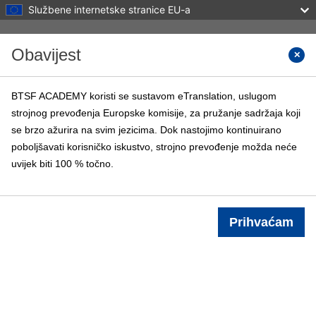
Službene internetske stranice EU-a
Preskoči na sadržaj
Obavijest
Tražite
BTSF ACADEMY koristi se sustavom eTranslation, uslugom
strojnog prevođenja Europske komisije, za pružanje sadržaja koji
BTSF ACADEMY
se brzo ažurira na svim jezicima. Dok nastojimo kontinuirano
Naslovnica
BTSF tečajevi
Info
poboljšavati korisničko iskustvo, strojno prevođenje možda neće
uvijek biti 100 % točno.
Prijava
Prihvaćam
Popis e-kolegija
Pretraži e-kolegije
Pretraži e-kolegije