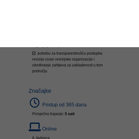
planiranje revizijskih programa na temelju
rizika;
praktični alati za reviziju učinkovite
provedbe i prikladnosti službenih kontrola;
važnost provedbe učinkovitog sustava
praćenja revizijskih preporuka;
zahtjeve sustava neovisnog nadzora i
najbolje prakse;
potrebu za transparentnošću postupka
revizije izvan revizijske organizacije i
utvrđivanje zahtjeva za usklađenost u tom
području.
Značajke
Pristup od 365 dana
Prosječno trajanje:
5 sati
Online
6 Jedinica