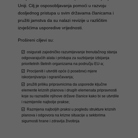
Uniji. Cilj je osposobljavanja pomoći u razvoju
dosljednog pristupa u svim državama članicama i
pružiti jamstva da su nalazi revizije u različitim
izvješćima usporedive vrijednosti.
Prošireni ciljevi su:
osigurati zajedničko razumijevanje trenutačnog stanja
odgovarajućih alata i pristupa za suzbijanje izbijanja
prioritetnih štetnih organizama na području EU-a;
Procijeniti i utvrditi opće (i posebne) mjere
iskorjenjivanja i ograničavanja;
pružiti priliku pripravnicima da usporede ključne
elemente kriznih planova i drugih elemenata pripravnosti
koje su razradile njihove države članice kako bi se utvrdile
i razmijenile najbolje prakse;
Razmjena najboljih praksi u pogledu strukture kriznih
planova i odgovora na krizne situacije u sektorima
sigurnosti hrane i zdravlja životinja