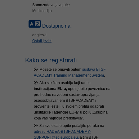
Samozadovoljavajuće
Multimedija
Dostupno na:
engleski
Ostali jezici
Kako se registrirati
Možete se prijaviti putem
sustava BTSF
ACADEMY Training Management System
.
Ako ste član osoblja koji radi u
institucijama EU-a,
upotrijebite poveznicu na
prethodno navedeni sustav upravljanja
osposobljavanjem BTSF ACADEMY i
provjerite jeste li u svojem profilu odabrali
„institucije i agencije EU-a” u polju „Skupina
koja vas najbolje predstavlja”.
Za sve ostale upite pošaljite poruku na
adresu HADEA-BTSF-ACADEMY-
SUPPORT@ec.europa.eu,
a tim BTSF