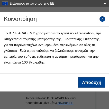
Επίσημος ιστότοπος της ΕΕ
Μετάβαση στο κεντρικό περιεχόμενο
Κοινοποίηση
Αναζήτ
Το BTSF ACADEMY χρησιμοποιεί το εργαλείο eTranslation, την
υπηρεσία αυτόματης μετάφρασης της Ευρωπαϊκής Επιτροπής,
BTSF ACADEMY
για να παρέχει ταχέως ενημερωμένο περιεχόμενο σε όλες τις
Περισσότερα
γλώσσες. Ενώ προσπαθούμε να βελτιώσουμε συνεχώς την
εμπειρία του χρήστη, ενδέχεται η αυτόματη μετάφραση να μην
είναι πάντα 100 % ακριβής.
Αποδοχή
Το πολύγλωσσο BTSF ACADEMY είναι
προσβάσιμο μόνο μέσω
Σύνδεση ΕΕ
.