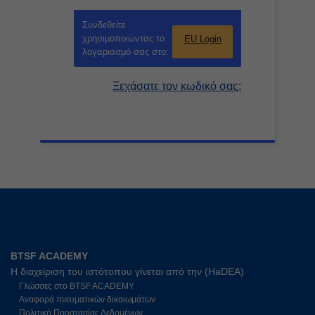
Συνδεθείτε
χρησιμοποιώντας το
EU Login
λογαριασμό σας στο:
Ξεχάσατε τον κωδικό σας;
BTSF ACADEMY
Η διαχείριση του ιστότοπου γίνεται από την (HaDEA)
Γλώσσες στο BTSF ACADEMY
Αναφορά πνευματικών δικαιωμάτων
Πολιτική Προστασίας Δεδομένων