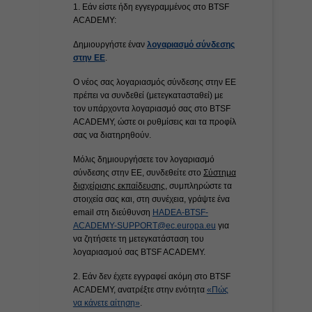
1. Εάν είστε ήδη εγγεγραμμένος στο BTSF
ACADEMY:
Δημιουργήστε έναν
λογαριασμό σύνδεσης
στην ΕE
.
Ο νέος σας λογαριασμός σύνδεσης στην ΕΕ
πρέπει να συνδεθεί (μετεγκατασταθεί) με
τον υπάρχοντα λογαριασμό σας στο BTSF
ACADEMY, ώστε οι ρυθμίσεις και τα προφίλ
σας να διατηρηθούν.
Μόλις δημιουργήσετε τον λογαριασμό
σύνδεσης στην ΕΕ, συνδεθείτε στο
Σύστημα
διαχείρισης εκπαίδευσης
, συμπληρώστε τα
στοιχεία σας και, στη συνέχεια, γράψτε ένα
email στη διεύθυνση
HADEA-BTSF-
ACADEMY-SUPPORT@ec.europa.eu
για
να ζητήσετε τη μετεγκατάσταση του
λογαριασμού σας BTSF ACADEMY.
2. Εάν δεν έχετε εγγραφεί ακόμη στο BTSF
ACADEMY, ανατρέξτε στην ενότητα
«Πώς
να κάνετε αίτηση»
.