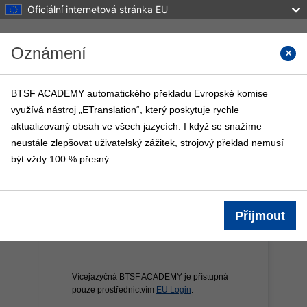
Oficiální internetová stránka EU
Přejít k hlavnímu obsahu
Oznámení
Vyhled
BTSF ACADEMY automatického překladu Evropské komise
využívá nástroj „ETranslation“, který poskytuje rychle
BTSF ACADEMY
aktualizovaný obsah ve všech jazycích. I když se snažíme
Titulní stránka
Kurzy BTSF
Info
neustále zlepšovat uživatelský zážitek, strojový překlad nemusí
být vždy 100 % přesný.
Přijmout
Vícejazyčná BTSF ACADEMY je přístupná
pouze prostřednictvím
EU Login
.