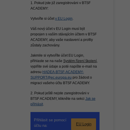
1. Pokud jste již zaregistrováni v BTSF
ACADEMY:
Vytvořte si účet
v EU Login
.
Váš nový účet v EU Login musí být
propojen s vaším stávajícím účtem v BTSF
ACADEMY, aby vaše nastavení a profily
zůstaly zachovány.
Jakmile si vytvoříte účet EU Login,
přihlaste se na naše
Systém řízení školení
,
vyplňte své údaje a poté napište e-mail na
adresu
HADEA-BTSF-ACADEMY-
SUPPORT@ec.europa.eu
pro žádost o
migraci vašeho účtu BTSF ACADEMY.
2. Pokud ještě nejste zaregistrováni v
BTSF ACADEMY, klikněte na sekci
Jak se
přihlásit
.
Přihlásit se pomocí
EU Login
účtu na: