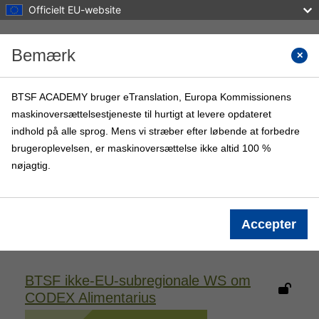
Officielt EU-website
Gå til hovedindhold
Bemærk
Søg i k
BTSF ACADEMY bruger eTranslation, Europa Kommissionens
maskinoversættelsestjeneste til hurtigt at levere opdateret
BTSF ACADEMY
indhold på alle sprog. Mens vi stræber efter løbende at forbedre
Hjem
BTSF-kurser
Info
brugeroplevelsen, er maskinoversættelse ikke altid 100 %
nøjagtig.
Log ind
Kursusinformation
Accepter
BTSF ikke-EU-subregionale WS om
CODEX Alimentarius